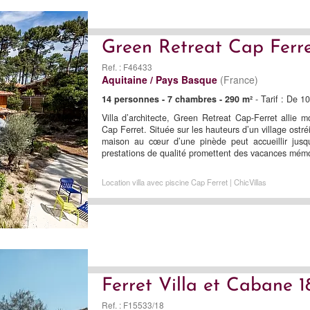
Green Retreat Cap Ferr
Ref. : F46433
Aquitaine / Pays Basque
(France)
14 personnes - 7 chambres - 290 m²
- Tarif : De 
Villa d’architecte, Green Retreat Cap-Ferret allie 
Cap Ferret. Située sur les hauteurs d’un village ostr
maison au cœur d’une pinède peut accueillir jus
prestations de qualité promettent des vacances mém
Location villa avec piscine Cap Ferret | ChicVillas
Ferret Villa et Cabane 1
Ref. : F15533/18