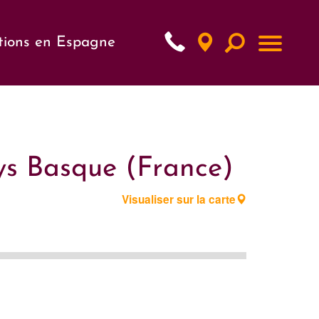
tions en Espagne
ays Basque (France)
Visualiser sur la carte