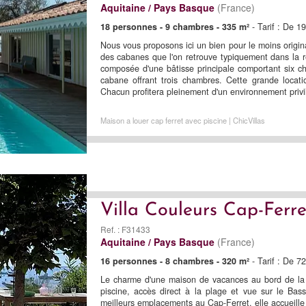
Aquitaine / Pays Basque
(France)
18 personnes - 9 chambres - 335 m²
- Tarif : De 
Nous vous proposons ici un bien pour le moins origina
des cabanes que l'on retrouve typiquement dans la ré
composée d'une bâtisse principale comportant six c
cabane offrant trois chambres. Cette grande locat
Chacun profitera pleinement d'un environnement privilé
Maison a louer cap ferret avec piscine | ChicVillas
Villa Couleurs Cap-Ferre
Ref. : F31433
Aquitaine / Pays Basque
(France)
16 personnes - 8 chambres - 320 m²
- Tarif : De 7
Le charme d'une maison de vacances au bord de la m
piscine, accès direct à la plage et vue sur le Bass
meilleurs emplacements au Cap-Ferret, elle accueille 