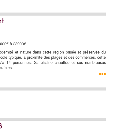
et
10000€ à 23900€
modernité et nature dans cette région prisée et préservée du
éicole typique, à proximité des plages et des commerces, cette
qu’à 14 personnes. Sa piscine chauffée et ses nombreuses
orables.
8