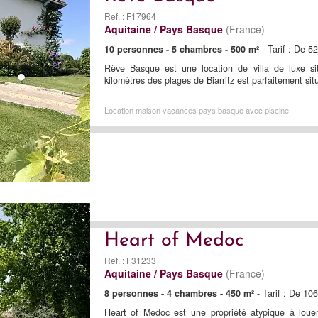
Ref. : F17964
Aquitaine / Pays Basque
(France)
10 personnes - 5 chambres - 500 m²
- Tarif : De 5
Rêve Basque est une location de villa de luxe sit
kilomètres des plages de Biarritz est parfaitement si
Location maison vacances pays basque avec piscine
Heart of Medoc
Ref. : F31233
Aquitaine / Pays Basque
(France)
8 personnes - 4 chambres - 450 m²
- Tarif : De 10
Heart of Medoc est une propriété atypique à loue