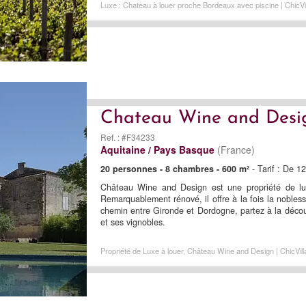
Luxe : Chateau à louer proche Bordeaux avec piscine | ChicVi
Chateau Wine and Desi
Ref. : #F34233
Aquitaine / Pays Basque
(France)
20 personnes - 8 chambres - 600 m²
- Tarif : De 
Château Wine and Design est une propriété de lu
Remarquablement rénové, il offre à la fois la nobles
chemin entre Gironde et Dordogne, partez à la décou
et ses vignobles.
Propriété de Luxe à louer, Château Wine and Design | ChicVill