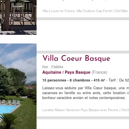
Villa à Louer en France, Villa Couleurs Cap-Ferret | ChicVillas
Villa Coeur Basque
Ref. : F38664
Aquitaine / Pays Basque
(France)
15 personnes - 8 chambres - 415 m²
- Tarif : De 5
Laissez-vous séduire par Villa Cœur basque, une m
vacances en famille ou entre amis, cette location 
bonheur caractère ancien et notes contemporaines.
Location Maison Vacances Pays Basque avec Piscine | ChicVi