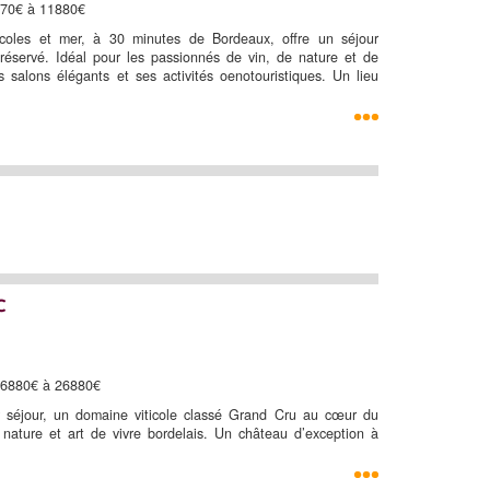
670€ à 11880€
ticoles et mer, à 30 minutes de Bordeaux, offre un séjour
réservé. Idéal pour les passionnés de vin, de nature et de
es salons élégants et ses activités oenotouristiques. Un lieu
c
 26880€ à 26880€
r séjour, un domaine viticole classé Grand Cru au cœur du
 nature et art de vivre bordelais. Un château d’exception à