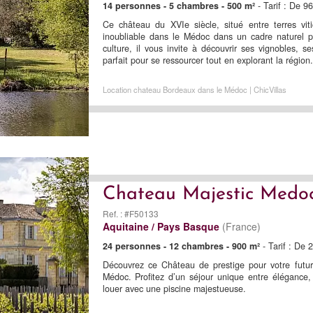
14 personnes - 5 chambres - 500 m²
- Tarif : De 9
Ce château du XVIe siècle, situé entre terres vi
inoubliable dans le Médoc dans un cadre naturel p
culture, il vous invite à découvrir ses vignobles, s
parfait pour se ressourcer tout en explorant la région.
Location chateau Bordeaux dans le Médoc | ChicVillas
Chateau Majestic Medo
Ref. : #F50133
Aquitaine / Pays Basque
(France)
24 personnes - 12 chambres - 900 m²
- Tarif : De
Découvrez ce Château de prestige pour votre futu
Médoc. Profitez d’un séjour unique entre élégance,
louer avec une piscine majestueuse.