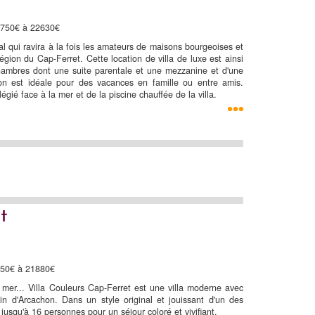
19750€ à 22630€
l qui ravira à la fois les amateurs de maisons bourgeoises et
gion du Cap-Ferret. Cette location de villa de luxe est ainsi
hambres dont une suite parentale et une mezzanine et d'une
ion est idéale pour des vacances en famille ou entre amis.
gié face à la mer et de la piscine chauffée de la villa.
t
250€ à 21880€
er... Villa Couleurs Cap-Ferret est une villa moderne avec
in d'Arcachon. Dans un style original et jouissant d'un des
jusqu'à 16 personnes pour un séjour coloré et vivifiant.