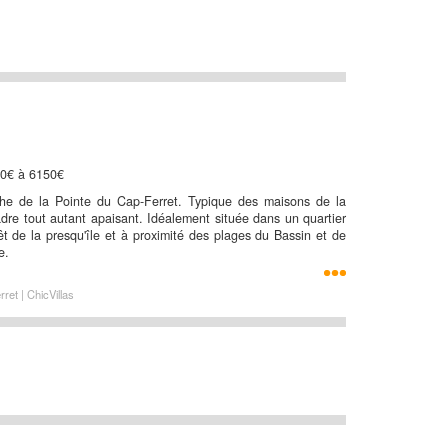
50€ à 6150€
che de la Pointe du Cap-Ferret. Typique des maisons de la
adre tout autant apaisant. Idéalement située dans un quartier
êt de la presqu'île et à proximité des plages du Bassin et de
e.
ret | ChicVillas