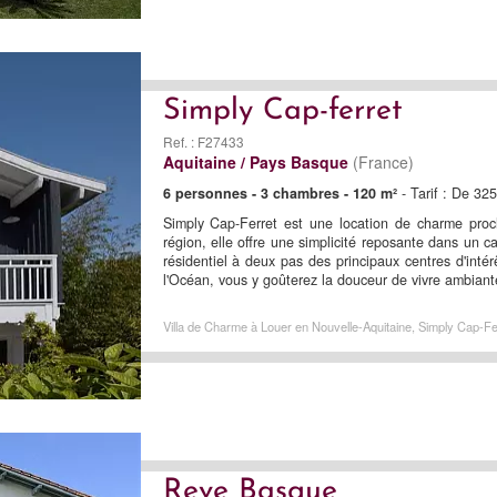
Simply Cap-ferret
Ref. : F27433
Aquitaine / Pays Basque
(France)
6 personnes - 3 chambres - 120 m²
- Tarif : De 32
Simply Cap-Ferret est une location de charme pro
région, elle offre une simplicité reposante dans un c
résidentiel à deux pas des principaux centres d'intér
l'Océan, vous y goûterez la douceur de vivre ambiant
Villa de Charme à Louer en Nouvelle-Aquitaine, Simply Cap-Fer
Reve Basque