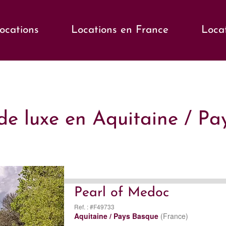
locations
Locations en France
Loca
 de luxe en Aquitaine / P
Pearl of Medoc
Ref. : #F49733
Aquitaine / Pays Basque
(France)