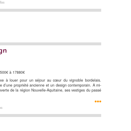
llas
gn
12500€ à 17880€
xe à louer pour un séjour au cœur du vignoble bordelais.
se d’une propriété ancienne et un design contemporain. A mi-
verte de la région Nouvelle-Aquitaine, ses vestiges du passé
as