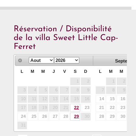
Réservation / Disponibilité
de la villa Sweet Little Cap-
Ferret
Septembr
L
M
M
J
V
S
D
L
M
M
J
1
2
1
2
3
3
4
5
6
7
8
9
7
8
9
10
10
11
12
13
14
15
16
14
15
16
17
17
18
19
20
21
22
23
21
22
23
24
24
25
26
27
28
29
30
28
29
30
31