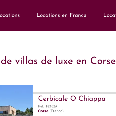
locations
Locations en France
Loca
de villas de luxe en Cors
Cerbicale O Chiappa
Ref. : F2162A
Corse
(France)