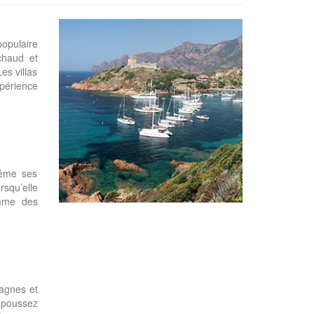
populaire
chaud et
es villas
xpérience
même ses
squ’elle
mme des
tagnes et
u poussez