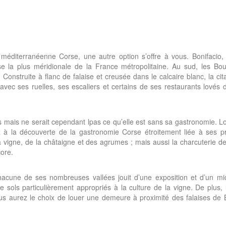
e méditerranéenne Corse, une autre option s’offre à vous. Bonifacio,
e la plus méridionale de la France métropolitaine. Au sud, les Bo
Construite à flanc de falaise et creusée dans le calcaire blanc, la cit
avec ses ruelles, ses escaliers et certains de ses restaurants lovés
 mais ne serait cependant lpas ce qu’elle est sans sa gastronomie. 
z à la découverte de la gastronomie Corse étroitement liée à ses pr
la vigne, de la châtaigne et des agrumes ; mais aussi la charcuterie de
core.
cune de ses nombreuses vallées jouit d’une exposition et d’un mic
 de sols particulièrement appropriés à la culture de la vigne. De plus,
ous aurez le choix de louer une demeure à proximité des falaises de 