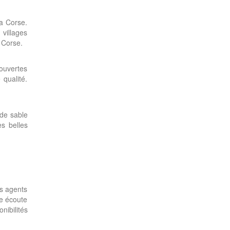
la Corse.
villages
 Corse.
couvertes
 qualité.
 de sable
es belles
es agents
re écoute
nibilités