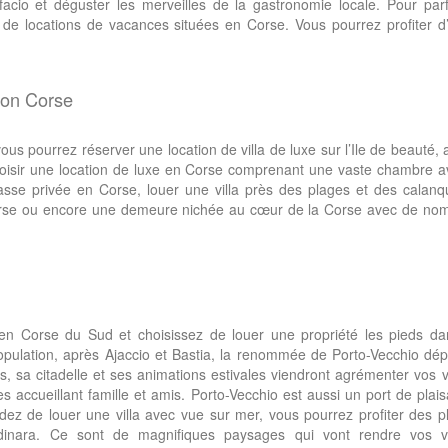
acio et déguster les merveilles de la gastronomie locale. Pour parf
e de locations de vacances situées en Corse. Vous pourrez profiter 
ion Corse
us pourrez réserver une location de villa de luxe sur l’Ile de beauté, 
hoisir une location de luxe en Corse comprenant une vaste chambre a
rrasse privée en Corse, louer une villa près des plages et des calan
rse ou encore une demeure nichée au cœur de la Corse avec de no
 en Corse du Sud et choisissez de louer une propriété les pieds dan
opulation, après Ajaccio et Bastia, la renommée de Porto-Vecchio dé
es, sa citadelle et ses animations estivales viendront agrémenter vos
accueillant famille et amis. Porto-Vecchio est aussi un port de plai
idez de louer une villa avec vue sur mer, vous pourrez profiter des 
inara. Ce sont de magnifiques paysages qui vont rendre vos 