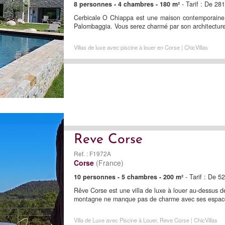
8 personnes - 4 chambres - 180 m²
- Tarif : De 28
Cerbicale O Chiappa est une maison contemporaine 
Palombaggia. Vous serez charmé par son architecture o
Villas de luxe avec piscine à louer en Corse | ChicVillas
Reve Corse
Ref. : F1972A
Corse
(France)
10 personnes - 5 chambres - 200 m²
- Tarif : De 5
Rêve Corse est une villa de luxe à louer au-dessus de
montagne ne manque pas de charme avec ses espaces
Villa de Luxe avec Piscine à Louer, Reve Corse | ChicVillas