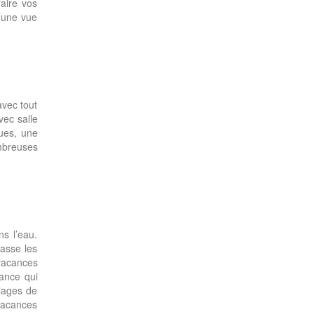
aire vos
d’une vue
avec tout
vec salle
ques, une
mbreuses
s l’eau.
passe les
 vacances
sance qui
plages de
vacances