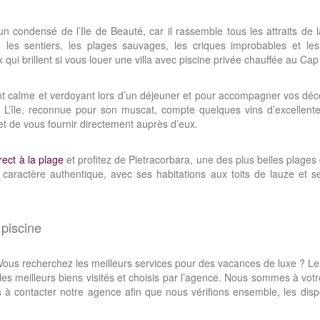
n condensé de l’Ile de Beauté, car il rassemble tous les attraits de 
les sentiers, les plages sauvages, les criques improbables et les 
qui brillent si vous louer une villa avec piscine privée chauffée au Cap
ent calme et verdoyant lors d’un déjeuner et pour accompagner vos dé
 L’île, reconnue pour son muscat, compte quelques vins d’excellente
t de vous fournir directement auprès d’eux.
rect à la plage
et profitez de Pietracorbara, une des plus belles plages
 caractère authentique, avec ses habitations aux toits de lauze et s
 piscine
? Vous recherchez les meilleurs services pour des vacances de luxe ? L
 les meilleurs biens visités et choisis par l’agence. Nous sommes à vot
à contacter notre agence afin que nous vérifions ensemble, les dispo