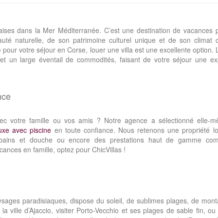
çaises dans la Mer Méditerranée. C’est une destination de vacances 
é naturelle, de son patrimoine culturel unique et de son climat 
our votre séjour en Corse, louer une villa est une excellente option. L
e et un large éventail de commodités, faisant de votre séjour une e
nce
vec votre famille ou vos amis ? Notre agence a sélectionné elle-
luxe avec piscine
en toute confiance. Nous retenons une propriété lor
 bains et douche ou encore des prestations haut de gamme co
cances en famille, optez pour ChicVillas !
aysages paradisiaques, dispose du soleil, de sublimes plages, de mon
a ville d’Ajaccio, visiter Porto-Vecchio et ses plages de sable fin, o