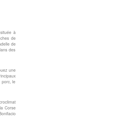
 située à
uches de
adelle de
 dans des
Louez une
incipaux
 porc, le
roclimat
 la Corse
Bonifacio