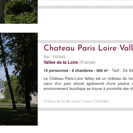
Chateau Paris Loire Val
Ref. : F42945
Vallee de la Loire
(France)
15 personnes - 8 chambres - 600 m²
- Tarif : De 9
Le Château Paris-Loire Valley est un château de fa
cœur d'un parc arboré agrémenté d'une piscine 
environnement bucolique se trouve à proximité des ch
Chateau de famille a louer France | ChicVillas