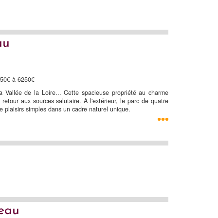
au
750€ à 6250€
a Vallée de la Loire... Cette spacieuse propriété au charme
n retour aux sources salutaire. A l'extérieur, le parc de quatre
e plaisirs simples dans un cadre naturel unique.
teau