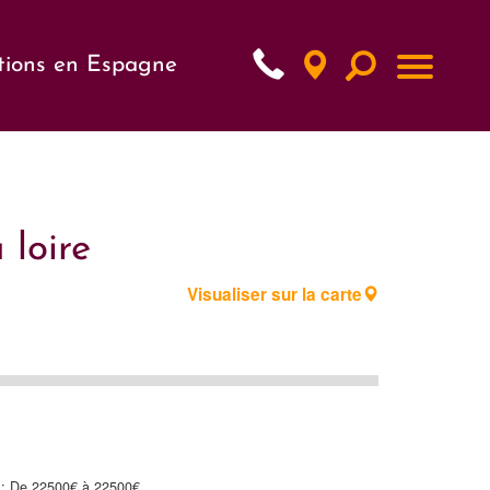
tions en Espagne
 loire
Visualiser sur la carte
f : De 22500€ à 22500€