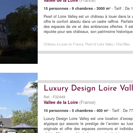
15 personnes - 9 chambres - 3000 m²
- Tarif : De
Pearl of Loire Valley est un château à louer dans la v
offre le confort absolu dans un cadre raffiné. Parfait
des espaces de vie et des ambiances offertes. Il es
réputée pour ses châteaux, son patrimoine historiqu
Château à Louer en France, Pearl of Loire Valley | ChicVillas
Luxury Design Loire Val
Ref. : F32449
Vallee de la Loire
(France)
10 personnes - 5 chambres - 400 m²
- Tarif : De 7
Luxury Design Loire Valley est une location d’excep
atypique qui associe le prestige de l’ancien au lux
originale et offre des espaces communs et individu