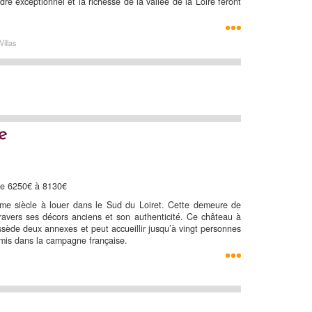
re exceptionnel et la richesse de la vallée de la Loire feront
illas
e
 De 6250€ à 8130€
e siècle à louer dans le Sud du Loiret. Cette demeure de
travers ses décors anciens et son authenticité. Ce château à
ossède deux annexes et peut accueillir jusqu’à vingt personnes
amis dans la campagne française.