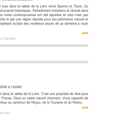
e luxe dans la vallée de la Loire entre Saumur et Tours. Ce
monuments historiques. Parfaitement entretenu et rénové dans
ites notes contemporaines ont été ajoutées et cela n’est pas
cité et par une région réputée pour son patrimoine naturel et
complètent la liste des nombreux atouts de ce domaine à louer
 | ChicVillas
10500€ à 13290€
dans la vallée de la Loire. C’est une propriété de rêve pour
 la France. Dans un cadre naturel charmant, d'une capacité de
teur au carrefour de l'Anjou, de la Touraine et du Poitou.
icVillas