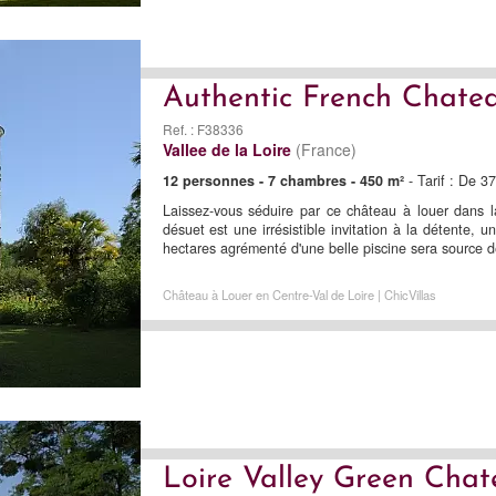
Authentic French Chate
Ref. : F38336
Vallee de la Loire
(France)
12 personnes - 7 chambres - 450 m²
- Tarif : De 3
Laissez-vous séduire par ce château à louer dans l
désuet est une irrésistible invitation à la détente, u
hectares agrémenté d'une belle piscine sera source d
Château à Louer en Centre-Val de Loire | ChicVillas
Loire Valley Green Cha