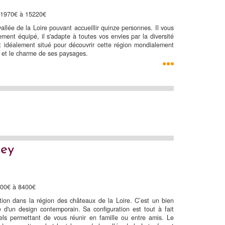
 11970€ à 15220€
allée de la Loire pouvant accueillir quinze personnes. Il vous
ement équipé, il s'adapte à toutes vos envies par la diversité
t idéalement situé pour découvrir cette région mondialement
e et le charme de ses paysages.
ley
700€ à 8400€
tion dans la région des châteaux de la Loire. C’est un bien
e d'un design contemporain. Sa configuration est tout à fait
els permettant de vous réunir en famille ou entre amis. Le