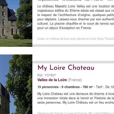
Le château Majestic Loire Valley est une location d
majestueux édifice du XIIème siècle est classé aux 
le respect de l’architecture d’origine, quelques pet
pour déplaire. Laissez-vous charmer par son authenti
culturel. La piscine chauffée et le court de tennis 
pour un séjour d’exception en France.
Louez un château de luxe avec piscine en Loire Anjou Touraine
My Loire Chateau
Ref. : F37837
Vallee de la Loire
(France)
15 personnes - 9 chambres - 780 m²
- Tarif : De 
My Loire Chateau est une demeure de charme à louer 
une immersion totale dans le terroir et l'histoire de
seize personnes, My Loire Château est un lieu enchan
Demeure de Charme à Louer en France, My Loire Château | Ch