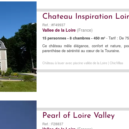
Chateau Inspiration Loi
Ref. : #F49937
Vallee de la Loire
(France)
15 personnes - 8 chambres - 450 m²
- Tarif : De 7
Ce château mêle élégance, confort et nature, po
parenthèse de sérénité au cœur de la Touraine.
Château à louer avec piscine vallée de la Loire | ChicVillas
Pearl of Loire Valley
Ref. : F28837
Vallee de la Loire
(France)