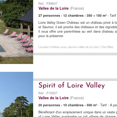
Ref. : F39637
Vallee de la Loire
(France)
27 personnes - 12 chambres - 350 + 150 m²
- Tari
Loire Valley Green Château est un château privé à lo
et Saumur, il est proche des châteaux et des vignoble
il vous offre une parenthèse au vert dans chateau au
pour la préserver.
Location château avec piscine vallée de la Loire | ChicVillas
Spirit of Loire Valley
Ref. : F10037
Vallee de la Loire
(France)
20 personnes - 10 chambres - 500 m²
- Tarif : A p
Bénéficiant d'un emplacement unique dans un vaste pa
of Loire Valley surplombe un joli village de charme 