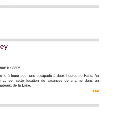
ley
380€ à 9380€
mille à louer pour une escapade à deux heures de Paris. Au
chauffée, cette location de vacances de charme dans un
âteaux de la Loire.