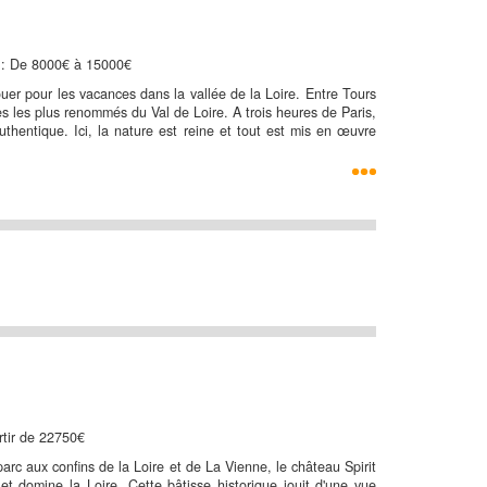
f : De 8000€ à 15000€
uer pour les vacances dans la vallée de la Loire. Entre Tours
s les plus renommés du Val de Loire. A trois heures de Paris,
thentique. Ici, la nature est reine et tout est mis en œuvre
artir de 22750€
rc aux confins de la Loire et de La Vienne, le château Spirit
et domine la Loire. Cette bâtisse historique jouit d'une vue