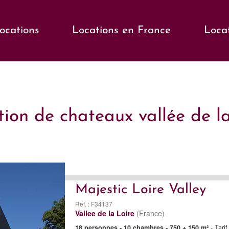
locations
Locations en France
Loca
ion de chateaux vallée de la
Majestic Loire Valley
Ref. : F34137
Vallee de la Loire
(France)
18 personnes - 10 chambres - 750 + 150 m²
- Tari