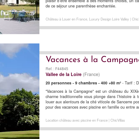
plaisir d’être ensemble à des moments choisis, un cad
de ce séjour une parenthèse enchantée.
Château à Louer en France, Luxury Design Loire Valley | ChicV
Vacances à la Campagn
Ref. : F44845
Vallee de la Loire
(France)
20 personnes - 9 chambres - 400 +80 m²
- Tarif :
"Vacances à la Campagne" est un château du XIXèm
charme traditionnelle vous plonge dans l’histoire à 
louer aux alentours de la cité viticole de Sancerre p
pour des vacances avec piscine en famille ou entre 
Location château avec piscine en France | ChicVillas