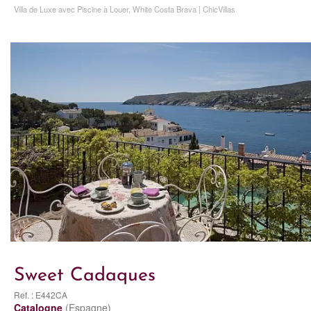
Villa de Luxe avec Piscine à Louer, White Costa Brava | ChicVillas
Sweet Cadaques
Ref. : E442CA
Catalogne
(Espagne)