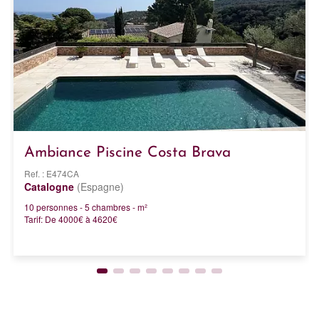
Ambiance Piscine Costa Brava
Ref. : E474CA
Catalogne
(Espagne)
10 personnes - 5 chambres - m²
Tarif: De 4000€ à 4620€