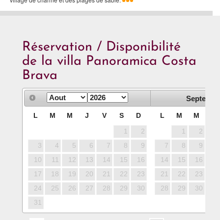
Réservation / Disponibilité
de la villa Panoramica Costa
Brava
Septembr
L
M
M
J
V
S
D
L
M
M
J
1
2
1
2
3
3
4
5
6
7
8
9
7
8
9
10
10
11
12
13
14
15
16
14
15
16
17
17
18
19
20
21
22
23
21
22
23
24
24
25
26
27
28
29
30
28
29
30
31