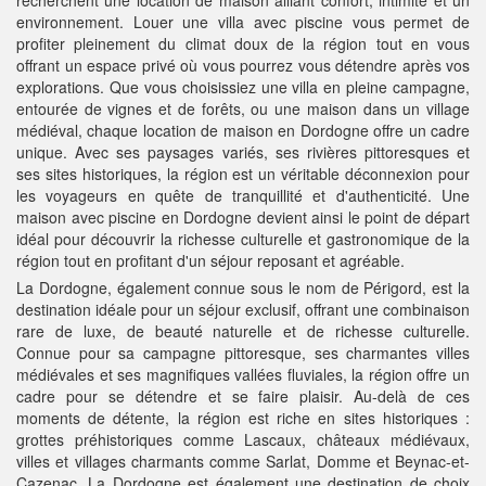
recherchent une location de maison alliant confort, intimité et un
environnement. Louer une villa avec piscine vous permet de
profiter pleinement du climat doux de la région tout en vous
offrant un espace privé où vous pourrez vous détendre après vos
explorations. Que vous choisissiez une villa en pleine campagne,
entourée de vignes et de forêts, ou une maison dans un village
médiéval, chaque location de maison en Dordogne offre un cadre
unique. Avec ses paysages variés, ses rivières pittoresques et
ses sites historiques, la région est un véritable déconnexion pour
les voyageurs en quête de tranquillité et d'authenticité. Une
maison avec piscine en Dordogne devient ainsi le point de départ
idéal pour découvrir la richesse culturelle et gastronomique de la
région tout en profitant d'un séjour reposant et agréable.
La Dordogne, également connue sous le nom de Périgord, est la
destination idéale pour un séjour exclusif, offrant une combinaison
rare de luxe, de beauté naturelle et de richesse culturelle.
Connue pour sa campagne pittoresque, ses charmantes villes
médiévales et ses magnifiques vallées fluviales, la région offre un
cadre pour se détendre et se faire plaisir. Au-delà de ces
moments de détente, la région est riche en sites historiques :
grottes préhistoriques comme Lascaux, châteaux médiévaux,
villes et villages charmants comme Sarlat, Domme et Beynac-et-
Cazenac. La Dordogne est également une destination de choix