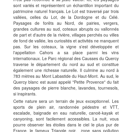
sont variés et représentent un échantillon important du
patrimoine naturel français. Le Lot est traversé par trois
vallées, celles du Lot, de la Dordogne et du Célé.
Paysages de forêts au Nord, de pairies, vergers,
grandes cultures au sud, coteaux abrupts ou vallonnés
de part et d'autre de la rivière, villages perchés ou villes
de fond de vallée, les curiosités et activités ne manquent
pas. Sur les coteaux, la vigne s'est développée et
l'appellation Cahors a sa place parmi les vins
internationaux. Le Parc régional des Causses du Quercy
traverse le département du nord au sud et constitue
également une richesse naturelle. Il culmine au nord à
783 mètres au Mont Labastide du Haut-Mont. Au sud, le
Quercy blanc est aussi appelé "Petite Provence" du fait
des paysages de pierre blanche, lavandes, tournesols,
si inspirants.
Cette nature sera un terrain de jeux exceptionnel. Les
sports de plein air, randonnée pédestre et VTT,
escalade, baignade en eau naturelle, canoë-kayak et
canyoning, sont facilement accessibles. La nuit, vous
pourre observer les étoiles dans le ciel le plus pur de
France, le fameux Triangle noir, zone sans pollution