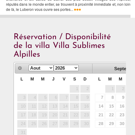
réputés dans le monde entier, se trouvent à proximité immédiate et, non loin
de là, le Luberon vous ouvre ses portes...
Réservation / Disponibilité
de la villa Villa Sublimes
Alpilles
Septembr
L
M
M
J
V
S
D
L
M
M
J
1
2
1
2
3
3
4
5
6
7
8
9
7
8
9
10
10
11
12
13
14
15
16
14
15
16
17
17
18
19
20
21
22
23
21
22
23
24
24
25
26
27
28
29
30
28
29
30
31