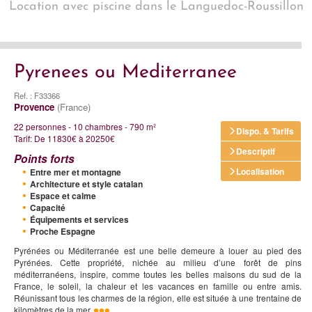
Location avec piscine dans le Languedoc-Roussillon
Pyrenees ou Mediterranee
Ref. : F33366
Provence
(France)
22 personnes - 10 chambres - 790 m²
Dispo. & Tarifs
Tarif: De 11830€ à 20250€
Descriptif
Points forts
Localisation
Entre mer et montagne
Architecture et style catalan
Espace et calme
Capacité
Équipements et services
Proche Espagne
Pyrénées ou Méditerranée est une belle demeure à louer au pied des
Pyrénées. Cette propriété, nichée au milieu d’une forêt de pins
méditerranéens, inspire, comme toutes les belles maisons du sud de la
France, le soleil, la chaleur et les vacances en famille ou entre amis.
Réunissant tous les charmes de la région, elle est située à une trentaine de
kilomètres de la mer.