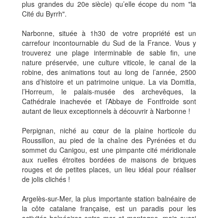
plus grandes du 20e siècle) qu’elle écope du nom "la
Cité du Byrrh".
Narbonne, située à 1h30 de votre propriété est un
carrefour incontournable du Sud de la France. Vous y
trouverez une plage interminable de sable fin, une
nature préservée, une culture viticole, le canal de la
robine, des animations tout au long de l’année, 2500
ans d’histoire et un patrimoine unique. La via Domitla,
l’Horreum, le palais-musée des archevêques, la
Cathédrale inachevée et l’Abbaye de Fontfroide sont
autant de lieux exceptionnels à découvrir à Narbonne !
Perpignan, niché au cœur de la plaine horticole du
Roussillon, au pied de la chaîne des Pyrénées et du
sommet du Canigou, est une pimpante cité méridionale
aux ruelles étroites bordées de maisons de briques
rouges et de petites places, un lieu idéal pour réaliser
de jolis clichés !
Argelès-sur-Mer, la plus importante station balnéaire de
la côte catalane française, est un paradis pour les
activités balnéaires entre mer et montagne, mais aussi