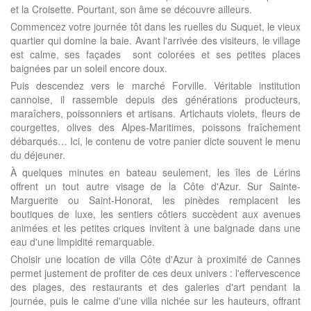
et la Croisette. Pourtant, son âme se découvre ailleurs.
Commencez votre journée tôt dans les ruelles du Suquet, le vieux
quartier qui domine la baie. Avant l'arrivée des visiteurs, le village
est calme, ses façades sont colorées et ses petites places
baignées par un soleil encore doux.
Puis descendez vers le marché Forville. Véritable institution
cannoise, il rassemble depuis des générations producteurs,
maraîchers, poissonniers et artisans. Artichauts violets, fleurs de
courgettes, olives des Alpes-Maritimes, poissons fraîchement
débarqués… Ici, le contenu de votre panier dicte souvent le menu
du déjeuner.
À quelques minutes en bateau seulement, les îles de Lérins
offrent un tout autre visage de la Côte d'Azur. Sur Sainte-
Marguerite ou Saint-Honorat, les pinèdes remplacent les
boutiques de luxe, les sentiers côtiers succèdent aux avenues
animées et les petites criques invitent à une baignade dans une
eau d'une limpidité remarquable.
Choisir une location de villa Côte d'Azur à proximité de Cannes
permet justement de profiter de ces deux univers : l'effervescence
des plages, des restaurants et des galeries d'art pendant la
journée, puis le calme d'une villa nichée sur les hauteurs, offrant