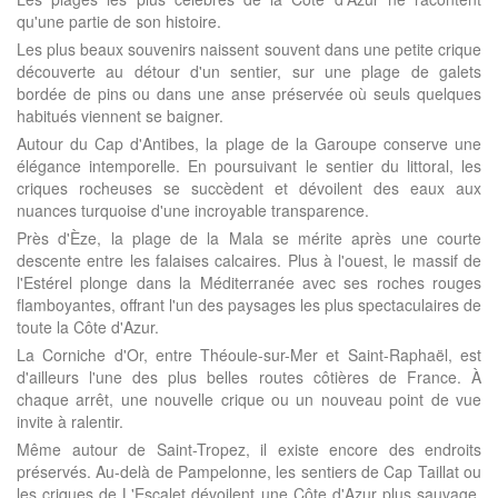
qu'une partie de son histoire.
Les plus beaux souvenirs naissent souvent dans une petite crique
découverte au détour d'un sentier, sur une plage de galets
bordée de pins ou dans une anse préservée où seuls quelques
habitués viennent se baigner.
Autour du Cap d'Antibes, la plage de la Garoupe conserve une
élégance intemporelle. En poursuivant le sentier du littoral, les
criques rocheuses se succèdent et dévoilent des eaux aux
nuances turquoise d'une incroyable transparence.
Près d'Èze, la plage de la Mala se mérite après une courte
descente entre les falaises calcaires. Plus à l'ouest, le massif de
l'Estérel plonge dans la Méditerranée avec ses roches rouges
flamboyantes, offrant l'un des paysages les plus spectaculaires de
toute la Côte d'Azur.
La Corniche d'Or, entre Théoule-sur-Mer et Saint-Raphaël, est
d'ailleurs l'une des plus belles routes côtières de France. À
chaque arrêt, une nouvelle crique ou un nouveau point de vue
invite à ralentir.
Même autour de Saint-Tropez, il existe encore des endroits
préservés. Au-delà de Pampelonne, les sentiers de Cap Taillat ou
les criques de L'Escalet dévoilent une Côte d'Azur plus sauvage,