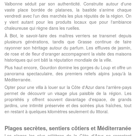
Valbonne séduit par son authenticité. Construite autour d'une
vaste place bordée de platanes, la bastide s'anime chaque
vendredi avec l'un des marchés les plus réputés de la région. On
y vient autant pour les produits locaux que pour l'ambiance
chaleureuse qui règne dans les ruelles.
À Biot, le savoir-faire des maîtres verriers se transmet depuis
plusieurs générations, tandis que Grasse continue de faire
rayonner son héritage autour du parfum. Les effluves de jasmin,
de rose et de fleur d'oranger accompagnent la visite des maisons
historiques qui ont bâti la réputation mondiale de la ville.
Plus haut encore, Gourdon domine les gorges du Loup et offre un
panorama spectaculaire, des premiers reliefs alpins jusqu'à la
Méditerranée.
Opter pour une villa à louer sur la Côte d'Azur dans l'arrière-pays
permet de découvrir un visage plus paisible de la région. Les
propriétés y offrent souvent davantage d'espace, de grands
jardins, une intimité préservée et des soirées plus fraîches, tout
en restant à quelques kilomètres seulement du littoral.
Plages secrètes, sentiers côtiers et Méditerranée
Les plages les plus célèbres de la Côte d'Azur ne racontent