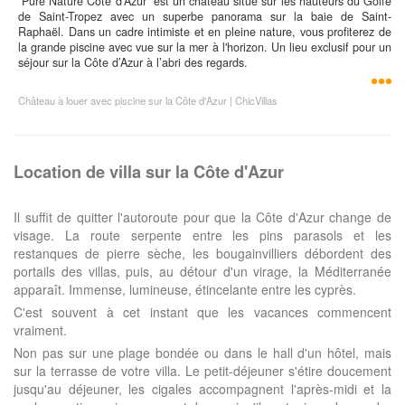
"Pure Nature Côte d’Azur" est un château situé sur les hauteurs du Golfe
de Saint-Tropez avec un superbe panorama sur la baie de Saint-
Raphaël. Dans un cadre intimiste et en pleine nature, vous profiterez de
la grande piscine avec vue sur la mer à l'horizon. Un lieu exclusif pour un
séjour sur la Côte d’Azur à l’abri des regards.
Château à louer avec piscine sur la Côte d'Azur | ChicVillas
Location de villa sur la Côte d'Azur
Il suffit de quitter l'autoroute pour que la Côte d'Azur change de
visage. La route serpente entre les pins parasols et les
restanques de pierre sèche, les bougainvilliers débordent des
portails des villas, puis, au détour d'un virage, la Méditerranée
apparaît. Immense, lumineuse, étincelante entre les cyprès.
C'est souvent à cet instant que les vacances commencent
vraiment.
Non pas sur une plage bondée ou dans le hall d'un hôtel, mais
sur la terrasse de votre villa. Le petit-déjeuner s'étire doucement
jusqu'au déjeuner, les cigales accompagnent l'après-midi et la