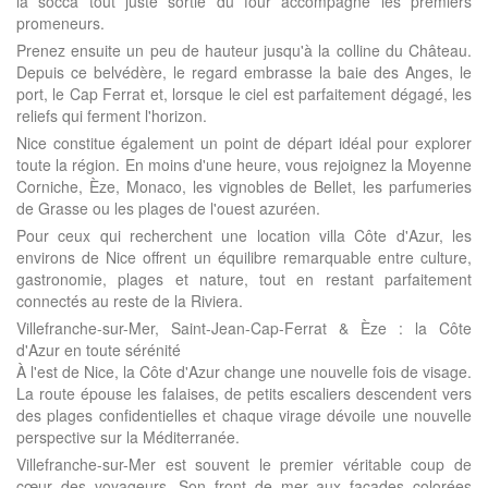
la socca tout juste sortie du four accompagne les premiers
promeneurs.
Prenez ensuite un peu de hauteur jusqu'à la colline du Château.
Depuis ce belvédère, le regard embrasse la baie des Anges, le
port, le Cap Ferrat et, lorsque le ciel est parfaitement dégagé, les
reliefs qui ferment l'horizon.
Nice constitue également un point de départ idéal pour explorer
toute la région. En moins d'une heure, vous rejoignez la Moyenne
Corniche, Èze, Monaco, les vignobles de Bellet, les parfumeries
de Grasse ou les plages de l'ouest azuréen.
Pour ceux qui recherchent une location villa Côte d'Azur, les
environs de Nice offrent un équilibre remarquable entre culture,
gastronomie, plages et nature, tout en restant parfaitement
connectés au reste de la Riviera.
Villefranche-sur-Mer, Saint-Jean-Cap-Ferrat & Èze : la Côte
d'Azur en toute sérénité
À l'est de Nice, la Côte d'Azur change une nouvelle fois de visage.
La route épouse les falaises, de petits escaliers descendent vers
des plages confidentielles et chaque virage dévoile une nouvelle
perspective sur la Méditerranée.
Villefranche-sur-Mer est souvent le premier véritable coup de
cœur des voyageurs. Son front de mer aux façades colorées