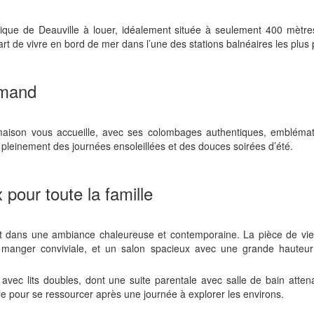
ypique de Deauville à louer, idéalement située à seulement 400 mètr
rt de vivre en bord de mer dans l’une des stations balnéaires les plus 
ormand
a maison vous accueille, avec ses colombages authentiques, emblémati
r pleinement des journées ensoleillées et des douces soirées d’été.
 pour toute la famille
çoit dans une ambiance chaleureuse et contemporaine. La pièce de vie 
e à manger conviviale, et un salon spacieux avec une grande haut
vec lits doubles, dont une suite parentale avec salle de bain atten
e pour se ressourcer après une journée à explorer les environs.