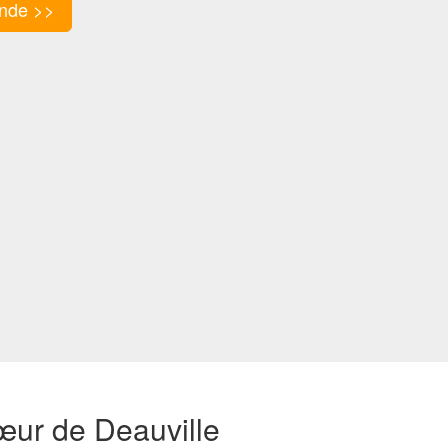
nde >>
œur de Deauville