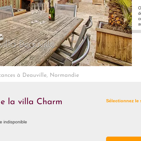
O
d
c
a
villa Deauville
cances à Deauville, Normandie
de la villa Charm
Sélectionnez le
 indisponible