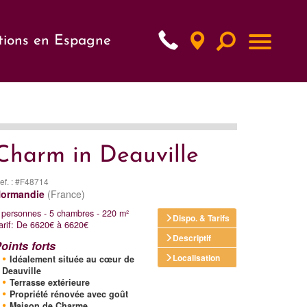
tions en Espagne
xt
Charm in Deauville
ef. : #F48714
ormandie
(France)
 personnes - 5 chambres - 220 m²
Dispo. & Tarifs
arif: De 6620€ à 6620€
Descriptif
oints forts
Localisation
Idéalement située au cœur de
Deauville
Terrasse extérieure
Propriété rénovée avec goût
Maison de Charme