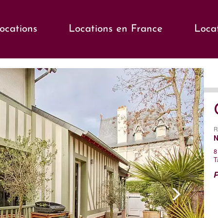
locations
Locations en France
Loca
s
Ne
R
N
8
T
P