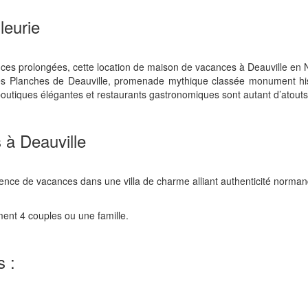
leurie
s prolongées, cette location de maison de vacances à Deauville en No
des Planches de Deauville, promenade mythique classée monument his
boutiques élégantes et restaurants gastronomiques sont autant d’atouts 
 à Deauville
ence de vacances dans une villa de charme alliant authenticité norma
ment 4 couples ou une famille.
s :