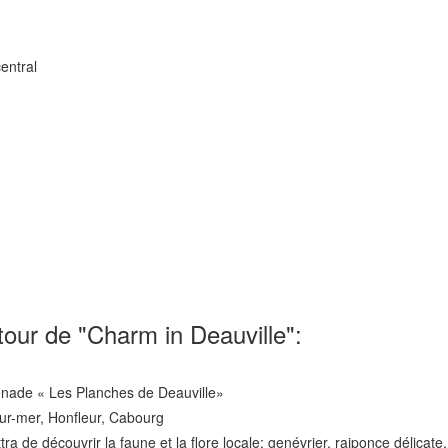
entral
tour de "Charm in Deauville":
enade « Les Planches de Deauville»
sur-mer, Honfleur, Cabourg
ra de découvrir la faune et la flore locale: genévrier, raiponce délicate