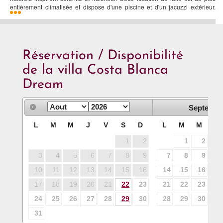
entièrement climatisée et dispose d'une piscine et d'un jacuzzi extérieur.
Réservation / Disponibilité
de la villa Costa Blanca
Dream
Septembr
L
M
M
J
V
S
D
L
M
M
J
1
2
1
2
3
3
4
5
6
7
8
9
7
8
9
10
10
11
12
13
14
15
16
14
15
16
17
17
18
19
20
21
22
23
21
22
23
24
24
25
26
27
28
29
30
28
29
30
31