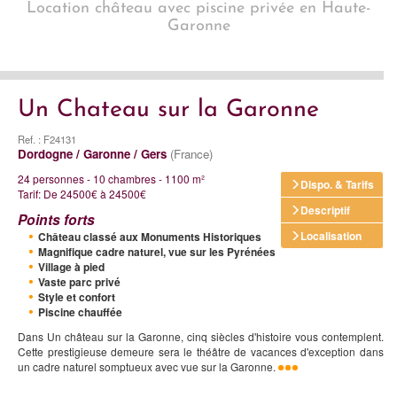
Location château avec piscine privée en Haute-
Garonne
Un Chateau sur la Garonne
Ref. : F24131
Dordogne / Garonne / Gers
(France)
24 personnes - 10 chambres - 1100 m²
Dispo. & Tarifs
Tarif: De 24500€ à 24500€
Descriptif
Points forts
Localisation
Château classé aux Monuments Historiques
Magnifique cadre naturel, vue sur les Pyrénées
Village à pied
Vaste parc privé
Style et confort
Piscine chauffée
Dans Un château sur la Garonne, cinq siècles d'histoire vous contemplent.
Cette prestigieuse demeure sera le théâtre de vacances d'exception dans
un cadre naturel somptueux avec vue sur la Garonne.