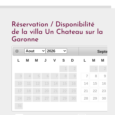
Réservation / Disponibilité
de la villa Un Chateau sur la
Garonne
Septembr
L
M
M
J
V
S
D
L
M
M
J
1
2
1
2
3
3
4
5
6
7
8
9
7
8
9
10
10
11
12
13
14
15
16
14
15
16
17
17
18
19
20
21
22
23
21
22
23
24
24
25
26
27
28
29
30
28
29
30
31