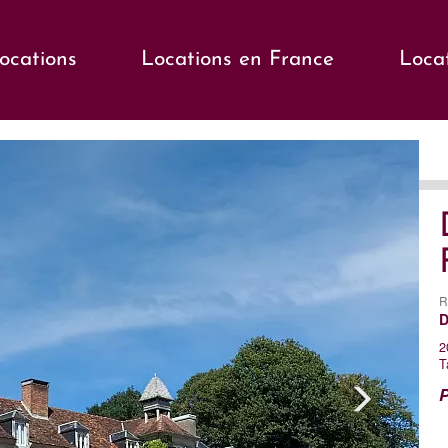
locations
Locations en France
Loca
s
Ne
R
D
2
T
P