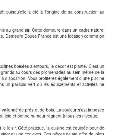
t puisqu'elle a été à l’origine de sa construction au
amis au grand air. Cette demeure dans un cadre naturel
 la vie. Demeure Douce France est une location comme on
lines boisées alentours, le décor est planté. C'est un
ts et grands au cours des promenades au sein même de la
à disposition. Vous profiterez également d'une piscine
ns un paradis vert où les équipements et activités ne
vallonné de prés et de bois. La couleur s'est imposée
 où joie et bonne humeur règnent à tous les niveaux.
le loisir. Côté pratique, la cuisine est équipée pour de
ingt et une convives. Ces pièces de vie offre de jolies