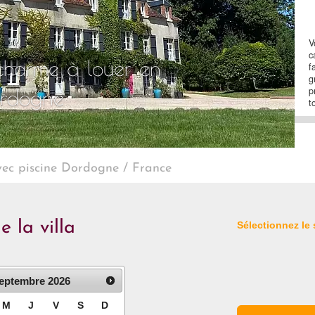
V
c
 charme à louer en
f
g
p
rdogne
t
ec piscine Dordogne / France
e la villa
Sélectionnez le
eptembre
2026
M
J
V
S
D