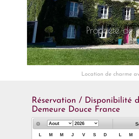
Propriété de
Do
Location de charme av
Réservation / Disponibilité d
Demeure Douce France
S
L
M
M
J
V
S
D
L
M