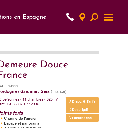
tions en Espagne
xt
Demeure Douce
France
ef. : F34923
ordogne / Garonne / Gers
(France)
0 personnes - 11 chambres - 620 m²
Dispo. & Tarifs
arif: De 6500€ à 11200€
Descriptif
oints forts
Localisation
Charme de l'ancien
Espace et panorama