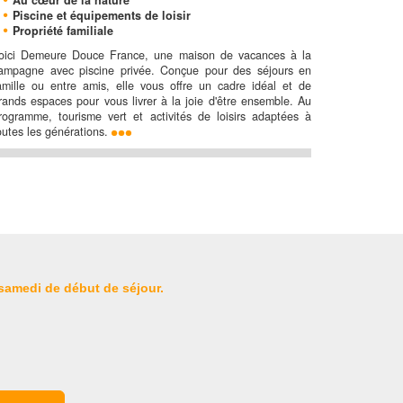
Au cœur de la nature
Piscine et équipements de loisir
Propriété familiale
oici Demeure Douce France, une maison de vacances à la
ampagne avec piscine privée. Conçue pour des séjours en
amille ou entre amis, elle vous offre un cadre idéal et de
rands espaces pour vous livrer à la joie d'être ensemble. Au
rogramme, tourisme vert et activités de loisirs adaptées à
outes les générations.
 samedi de début de séjour.