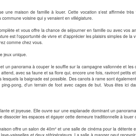
ne maison de famille à louer. Cette vocation s'est affirmée très tô
la commune voisine qui y venaient en villégiature.
omplète et vous offre la chance de séjourner en famille ou avec vos 
nature est l'opportunité de vivre et d'apprécier les plaisirs simples de
tirez comme chez vous.
e jeux unique.
t un panorama à couper le souffle sur la campagne vallonnée et les col
attend, avec sa faune et sa flore qui, encore une fois, raviront peti
 lesquels la baignade est possible. Des canots à rame sont également 
e ping-pong, d'un terrain de foot avec cages de but. Vous êtes ici da
lante et joyeuse. Elle ouvre sur une esplanade dominant un panorama 
ue dissocier les espaces et égayer cette demeure traditionnelle à louer
aison offre un salon de 40
m²
et une salle de cinéma pour la détente et 
e-vaisselles et deux réfrigérateurs. La salle à manger peut recevoir v