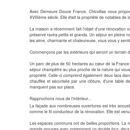
Avec Demeure Douce France, Chicvillas vous propose u
XVIIIème siècle. Elle était la propriété de notables de 
La maison a récemment fait l'objet d'une rénovation c
préservé ravira petits et grands. Un séjour en pleine 
les aime, charmante et chaleureuse, vous vous y sen
Commençons par les extérieurs qui seront un terrain d
Un parc de plus de 50 hectares au cœur de la France e
séjour champêtre au plus proche de la nature qui vous 
propriété. Celle-ci comprend également deux lacs dans
chauffée et sécurisée par une clôture, d'une table d
manquent pas sur place.
Rapprochons nous de l'intérieur...
La façade aux nombreuses ouvertures est très accueil
comme le fil conducteur de la rénovation. Elle est ven
Les espaces communs ont de belles proportions. La m
grands groupes avec notamment un double four, deux lav