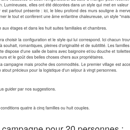
tain. Lumineuses, elles ont été décorées dans un style qui met en valeur
 est partout présente : ici, le bleu profond des murs souligne à merv
imer le tout et confèrent une âme enfantine chaleureuse, un style "mai
 aux étages et dans les huit suites familiales et chambres.
a choisir la configuration et le style qui lui correspond. Ici chacun tr
souhait, romantiques, pleines d'originalité et de subtilité. Les famille
dispose d'une salle de bains avec baignoire et/ou douche et toilettes. 
urs et le goût des belles choses chers aux propriétaires.
à la campagne mais proche des commodités. Le premier village est acce
un atout précieux pour la logistique d'un séjour à vingt personnes.
vous guider par nos suggestions.
conditions quatre à cinq familles ou huit couples.
la campagne pour 20 personnes :