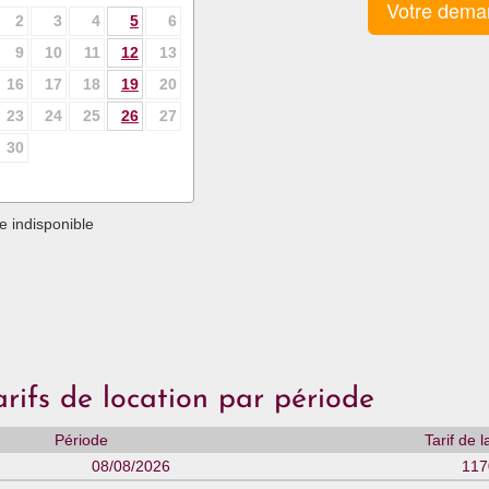
Votre dema
2
3
4
5
6
9
10
11
12
13
16
17
18
19
20
23
24
25
26
27
30
 indisponible
arifs de location par période
Période
Tarif de 
08/08/2026
117