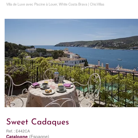
Villa de Luxe avec Piscine à Louer, White Costa Brava | ChicVillas
Sweet Cadaques
Ref. : E442CA
Catalogne
(Espagne)