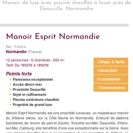
Manoir de luxe avec piscine chauffée à louer près de
Deauville, Normandie
Manoir Esprit Normandie
Ref. : F31814
Normandie
(France)
12 personnes - 6 chambres - 650 m²
Dispo. & Tarifs
Tarif: De 18920€ à 18920€
Descriptif
Points forts
Localisation
Panorama exceptionnel
Accès direct mer
Commentaires
Proximité Deauville
Style et raffinement
Piscine extérieure chauffée
Propriété de grand luxe
Manoir Esprit Normandie est une propriété luxueuse, un majestueux manoir
du XIXème siècle, sur la Côte fleurie en Normandie. Entouré de stations
balnéaires de renom de part et d'autre, Trouville-sur-Mer, Deauville, Villers-
sur-Mer, Cabourg, elle bénéficie d'une vue exceptionnelle sur la Seine. Avec
une piscine chauffée face à ce panorama et une superficie de 650m2, ce