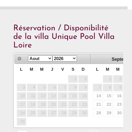
Réservation / Disponibilité
de la villa Unique Pool Villa
Loire
Septembr
L
M
M
J
V
S
D
L
M
M
J
1
2
1
2
3
3
4
5
6
7
8
9
7
8
9
10
10
11
12
13
14
15
16
14
15
16
17
17
18
19
20
21
22
23
21
22
23
24
24
25
26
27
28
29
30
28
29
30
31