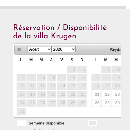
Réservation / Disponibilité
de la villa Krugen
Septembr
L
M
M
J
V
S
D
L
M
M
J
1
2
1
2
3
3
4
5
6
7
8
9
7
8
9
10
10
11
12
13
14
15
16
14
15
16
17
17
18
19
20
21
22
23
21
22
23
24
24
25
26
27
28
29
30
28
29
30
31
semaine disponible