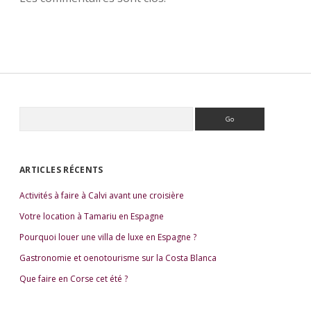
R
e
S
c
i
h
e
d
ARTICLES RÉCENTS
r
e
c
Activités à faire à Calvi avant une croisière
b
h
e
a
Votre location à Tamariu en Espagne
r
r
Pourquoi louer une villa de luxe en Espagne ?
Gastronomie et oenotourisme sur la Costa Blanca
Que faire en Corse cet été ?