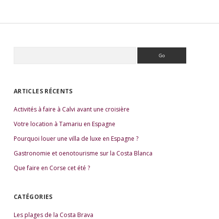
R
e
S
c
i
h
e
d
ARTICLES RÉCENTS
r
e
c
Activités à faire à Calvi avant une croisière
b
h
e
a
Votre location à Tamariu en Espagne
r
r
Pourquoi louer une villa de luxe en Espagne ?
Gastronomie et oenotourisme sur la Costa Blanca
Que faire en Corse cet été ?
CATÉGORIES
Les plages de la Costa Brava