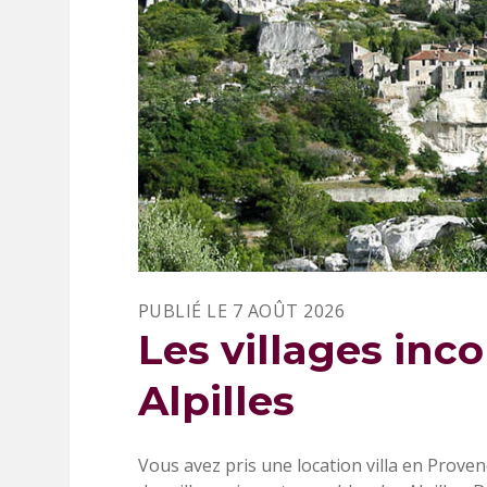
E
S
T
A
U
R
A
N
T
É
T
O
I
L
É
E
PUBLIÉ LE 7 AOÛT 2026
N
Les villages inc
P
R
O
Alpilles
V
E
N
C
Vous avez pris une location villa en Prove
E