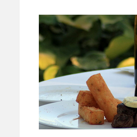
T
O
P
5
D
E
S
M
U
S
É
E
S
D
E
P
R
O
V
E
N
C
E