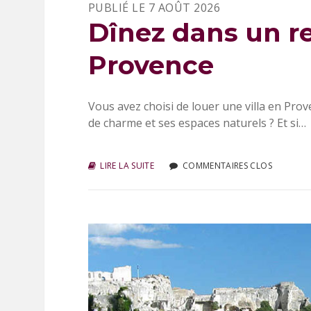
PUBLIÉ LE 7 AOÛT 2026
Dînez dans un re
Provence
Vous avez choisi de louer une villa en Prov
de charme et ses espaces naturels ? Et si…
LIRE LA SUITE
D
COMMENTAIRES CLOS
Î
N
E
Z
D
A
N
S
U
N
R