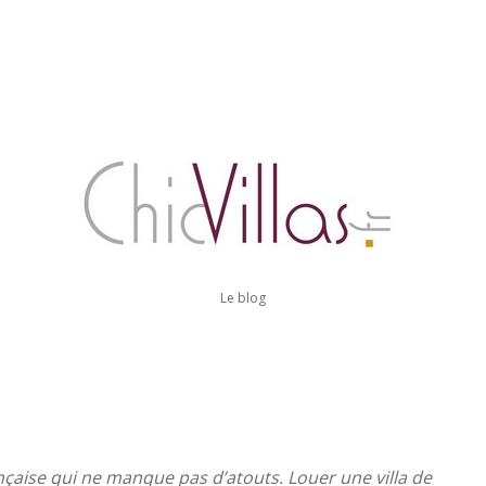
C
H
I
Le blog
C
V
çaise qui ne manque pas d’atouts. Louer une villa de