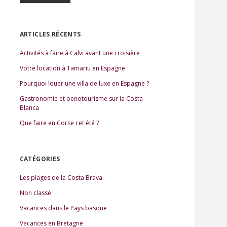
e
d
r
e
c
b
h
ARTICLES RÉCENTS
e
a
r
Activités à faire à Calvi avant une croisière
r
Votre location à Tamariu en Espagne
Pourquoi louer une villa de luxe en Espagne ?
Gastronomie et oenotourisme sur la Costa
Blanca
Que faire en Corse cet été ?
CATÉGORIES
Les plages de la Costa Brava
Non classé
Vacances dans le Pays basque
Vacances en Bretagne