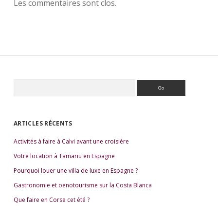
Les commentaires sont clos.
R
e
S
c
i
h
e
d
ARTICLES RÉCENTS
r
e
c
Activités à faire à Calvi avant une croisière
b
h
e
a
Votre location à Tamariu en Espagne
r
r
Pourquoi louer une villa de luxe en Espagne ?
Gastronomie et oenotourisme sur la Costa Blanca
Que faire en Corse cet été ?