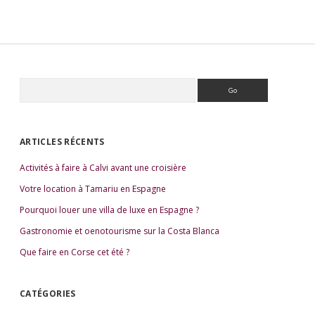
R
e
S
c
i
h
e
d
ARTICLES RÉCENTS
r
e
c
Activités à faire à Calvi avant une croisière
b
h
e
a
Votre location à Tamariu en Espagne
r
r
Pourquoi louer une villa de luxe en Espagne ?
Gastronomie et oenotourisme sur la Costa Blanca
Que faire en Corse cet été ?
CATÉGORIES