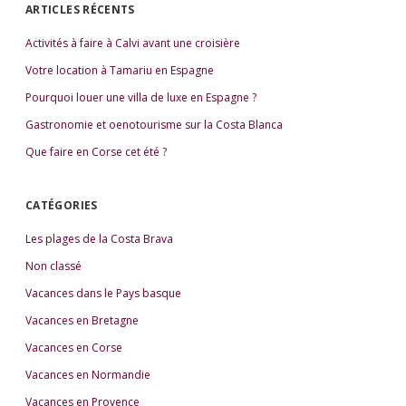
e
d
ARTICLES RÉCENTS
r
e
c
Activités à faire à Calvi avant une croisière
b
h
e
a
Votre location à Tamariu en Espagne
r
r
Pourquoi louer une villa de luxe en Espagne ?
Gastronomie et oenotourisme sur la Costa Blanca
Que faire en Corse cet été ?
CATÉGORIES
Les plages de la Costa Brava
Non classé
Vacances dans le Pays basque
Vacances en Bretagne
Vacances en Corse
Vacances en Normandie
Vacances en Provence