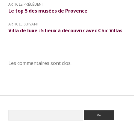
ARTICLE PRÉCÉDENT
Le top 5 des musées de Provence
ARTICLE SUIVANT
Villa de luxe : 5 lieux à découvrir avec Chic Villas
Les commentaires sont clos.
R
e
S
c
i
h