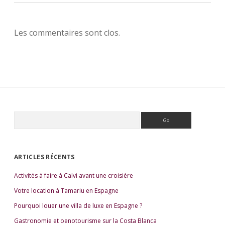
Les commentaires sont clos.
R
e
S
c
i
h
e
d
ARTICLES RÉCENTS
r
e
c
Activités à faire à Calvi avant une croisière
b
h
e
a
Votre location à Tamariu en Espagne
r
r
Pourquoi louer une villa de luxe en Espagne ?
Gastronomie et oenotourisme sur la Costa Blanca